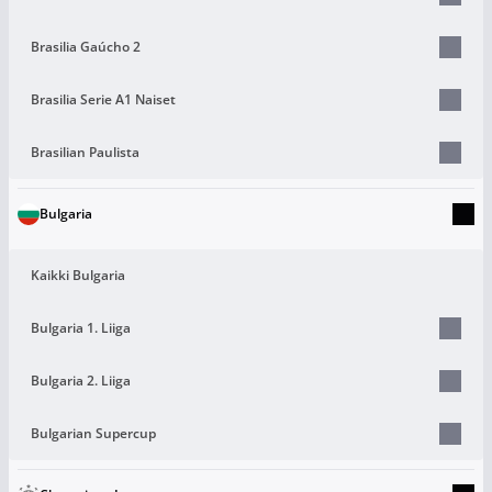
Brasilia Gaúcho 2
Brasilia Serie A1 Naiset
Brasilian Paulista
Bulgaria
Kaikki Bulgaria
Bulgaria 1. Liiga
Bulgaria 2. Liiga
Bulgarian Supercup