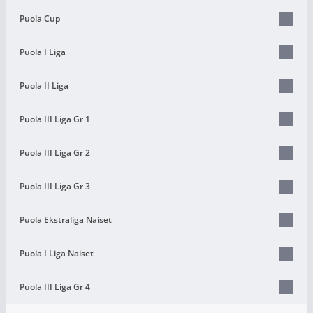
Puola Cup
Puola I Liga
Puola II Liga
Puola III Liga Gr 1
Puola III Liga Gr 2
Puola III Liga Gr 3
Puola Ekstraliga Naiset
Puola I Liga Naiset
Puola III Liga Gr 4