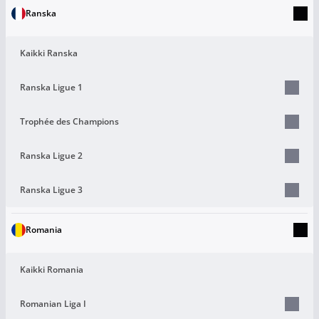
Ranska
Kaikki Ranska
Ranska Ligue 1
Trophée des Champions
Ranska Ligue 2
Ranska Ligue 3
Romania
Kaikki Romania
Romanian Liga I