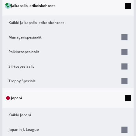
Jalkapallo, erikoiskohteet
Kaikki Jalkapallo, erikoiskohteet
Managerispesiaalit
Palkintospesiaalit
Siirtospesiaalit
Trophy Specials
Japani
Kaikki Japani
Japanin J. League