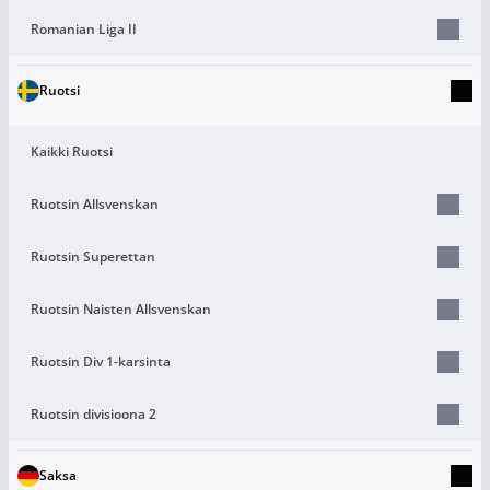
Romanian Liga II
Ruotsi
Kaikki Ruotsi
Ruotsin Allsvenskan
Ruotsin Superettan
Ruotsin Naisten Allsvenskan
Ruotsin Div 1-karsinta
Ruotsin divisioona 2
Saksa