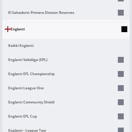
El Salvadorin Primera Division Reserves
Englanti
Kaikki Englanti
Englanti Valioliiga (EPL)
Englanti EFL Championship
Englanti League One
Englanti Community Shield
Englanti EFL Cup
Englanti - League Two