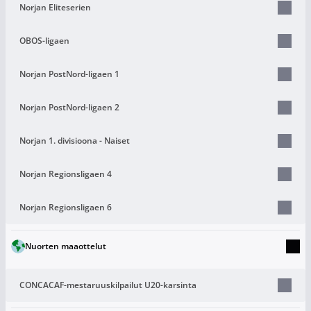
Norjan Eliteserien
OBOS-ligaen
Norjan PostNord-ligaen 1
Norjan PostNord-ligaen 2
Norjan 1. divisioona - Naiset
Norjan Regionsligaen 4
Norjan Regionsligaen 6
Nuorten maaottelut
CONCACAF-mestaruuskilpailut U20-karsinta