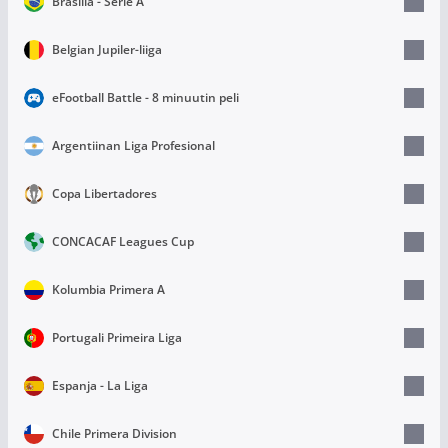
Brasilia - Serie A
Belgian Jupiler-liiga
eFootball Battle - 8 minuutin peli
Argentiinan Liga Profesional
Copa Libertadores
CONCACAF Leagues Cup
Kolumbia Primera A
Portugali Primeira Liga
Espanja - La Liga
Chile Primera Division