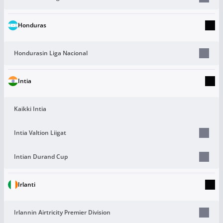
Honduras
Hondurasin Liga Nacional
Intia
Kaikki Intia
Intia Valtion Liigat
Intian Durand Cup
Irlanti
Irlannin Airtricity Premier Division