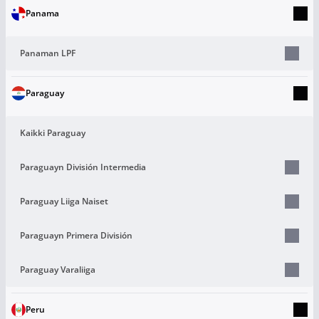
Panama
Panaman LPF
Paraguay
Kaikki Paraguay
Paraguayn División Intermedia
Paraguay Liiga Naiset
Paraguayn Primera División
Paraguay Varaliiga
Peru