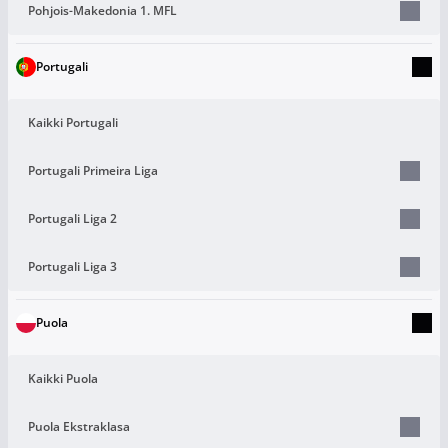
Pohjois-Makedonia 1. MFL
Portugali
Kaikki Portugali
Portugali Primeira Liga
Portugali Liga 2
Portugali Liga 3
Puola
Kaikki Puola
Puola Ekstraklasa