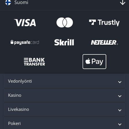
Suomi
Vedonlyönti
Kasino
Livekasino
Pokeri