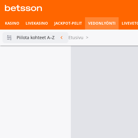
KASINO
LIVEKASINO
JACKPOT-PELIT
VEDONLYÖNTI
LIVEVET
Piilota kohteet A–Z
Etusivu
>
Vedonlyönnin
etusivu
Livevedonlyönti
Pian alkavat
ottelut
Vetohistoria
Asetukset
Tilastot &
livetilanne