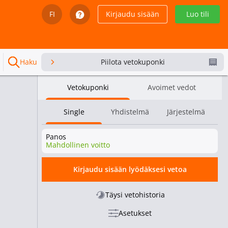
FI
Kirjaudu sisään
Luo tili
English
Svenska
Haku
Piilota vetokuponki
Dansk
Vetokuponki
Avoimet vedot
Íslenska
Single
Yhdistelmä
Järjestelmä
Español
Panos
Español - Chile
Mahdollinen voitto
Español - México
Kirjaudu sisään lyödäksesi vetoa
Español - Colombia
Täysi vetohistoria
Asetukset
Español - Perú