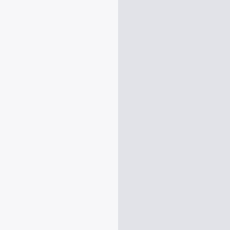
Miljonääri
Pistekisat
Suosikit
Napsauta "Tähti"-
kuvaketta lisätäksesi
Suosikkeihisi
Vedonlyönti
Kasino
Livekasino
Pokeri
Suositut Kertoimet