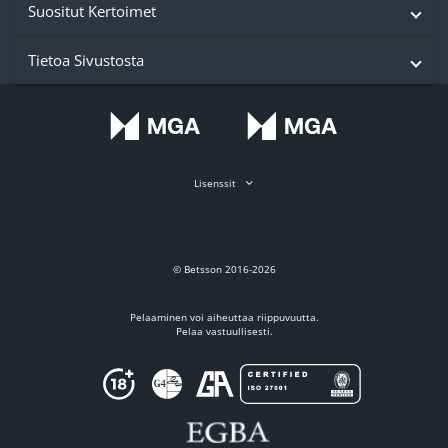
Suositut Kertoimet
Tietoa Sivustosta
Lisenssit
© Betsson 2016-2026
Pelaaminen voi aiheuttaa riippuvuutta.
Pelaa vastuullisesti.