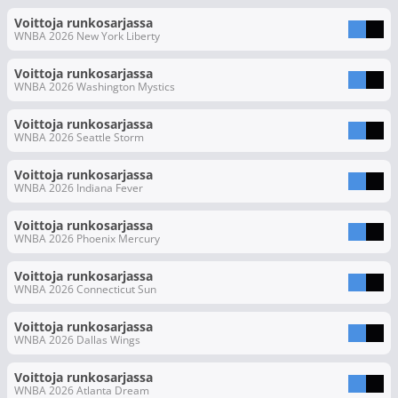
Voittoja runkosarjassa
WNBA 2026 New York Liberty
Voittoja runkosarjassa
WNBA 2026 Washington Mystics
Voittoja runkosarjassa
WNBA 2026 Seattle Storm
Voittoja runkosarjassa
WNBA 2026 Indiana Fever
Voittoja runkosarjassa
WNBA 2026 Phoenix Mercury
Voittoja runkosarjassa
WNBA 2026 Connecticut Sun
Voittoja runkosarjassa
WNBA 2026 Dallas Wings
Voittoja runkosarjassa
WNBA 2026 Atlanta Dream