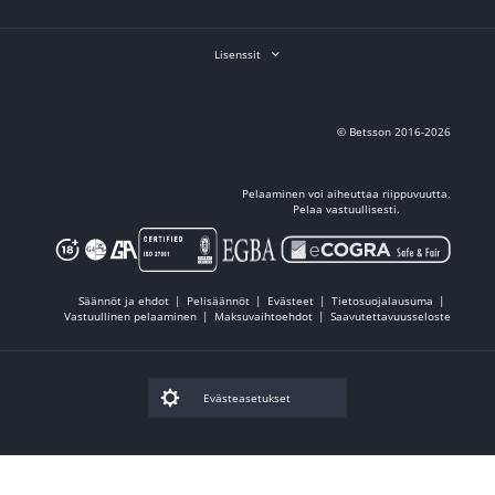
Lisenssit
© Betsson 2016-2026
Pelaaminen voi aiheuttaa riippuvuutta.
Pelaa vastuullisesti.
Säännöt ja ehdot
Pelisäännöt
Evästeet
Tietosuojalausuma
Vastuullinen pelaaminen
Maksuvaihtoehdot
Saavutettavuusseloste
Evästeasetukset