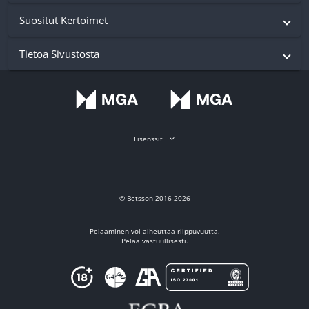
Suositut Kertoimet
Tietoa Sivustosta
Lisenssit
© Betsson 2016-2026
Pelaaminen voi aiheuttaa riippuvuutta.
Pelaa vastuullisesti.