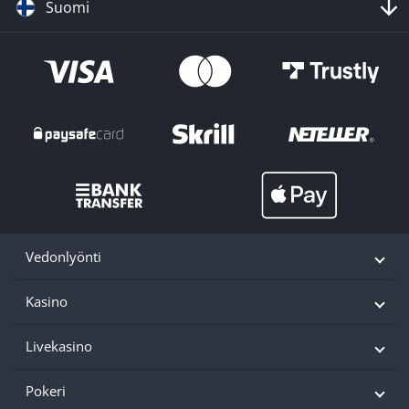
Suomi
Vedonlyönti
Kasino
Livekasino
Pokeri