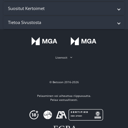
Suositut Kertoimet
Tietoa Sivustosta
Lisenssit
© Betsson 2016-2026
Pelaaminen voi aiheuttaa riippuvuutta.
Pelaa vastuullisesti.