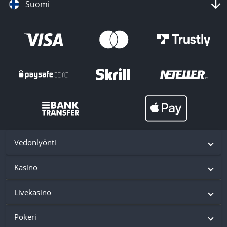
Suomi
Vedonlyönti
Kasino
Livekasino
Pokeri