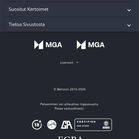
Suositut Kertoimet
Tietoa Sivustosta
Lisenssit
© Betsson 2016-2026
Pelaaminen voi aiheuttaa riippuvuutta.
Pelaa vastuullisesti.