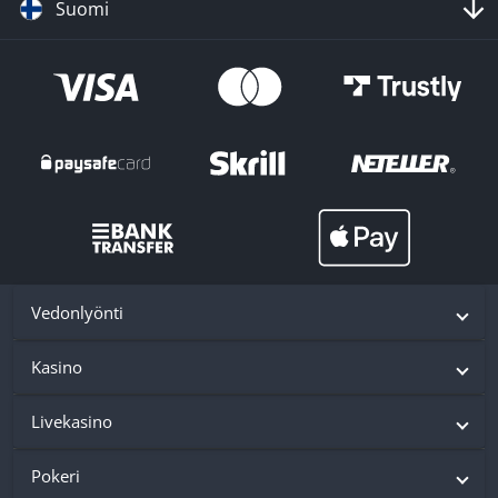
Suomi
Vedonlyönti
Kasino
Livekasino
Pokeri