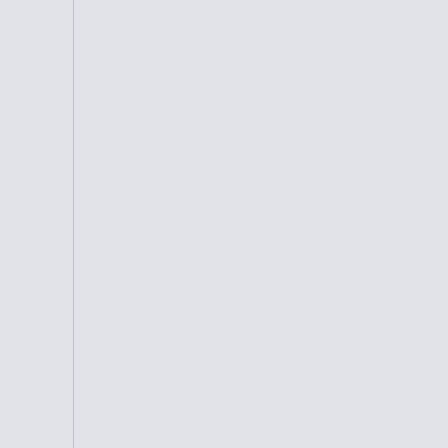
Ελληνικά
Русский - Казахстан
Lietuvių
Italiano
Français
Suomi
Cameroon