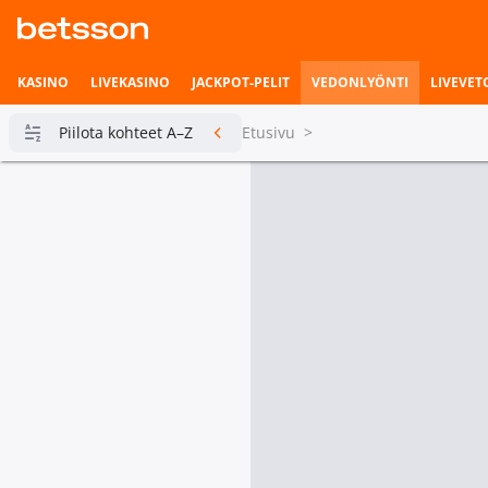
KASINO
LIVEKASINO
JACKPOT-PELIT
VEDONLYÖNTI
LIVEVET
Piilota kohteet A–Z
Etusivu
>
Vedonlyönnin
etusivu
Livevedonlyönti
Pian alkavat
ottelut
Vetohistoria
Asetukset
Tilastot &
livetilanne