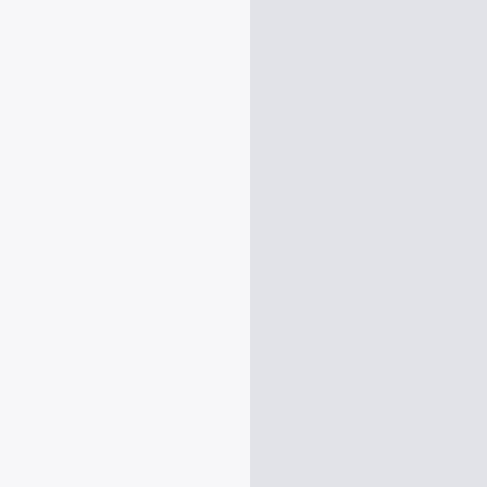
Miljonääri
Pistekisat
Suosikit
Napsauta "Tähti"-
kuvaketta lisätäksesi
Suosikkeihisi
Vedonlyönti
Kasino
Livekasino
Pokeri
Suositut Kertoimet