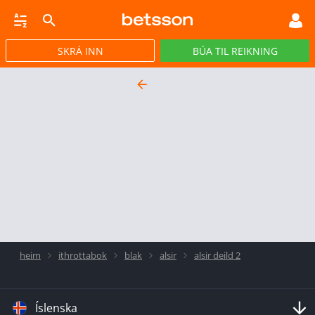
SKRÁ INN
BÚA TIL REIKNING
ÁBYRG SPILAMENNSKA
FRÉTTIR
heim
ithrottabok
blak
alsir
alsir deild 2
Íslenska