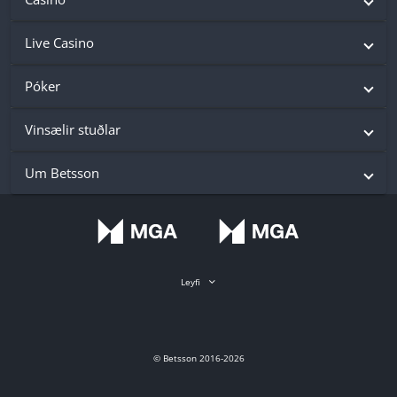
Live Casino
Póker
Vinsælir stuðlar
Um Betsson
Leyfi
© Betsson 2016-2026