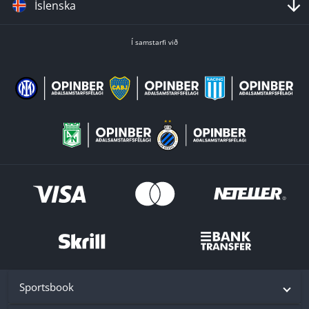
Íslenska
Í samstarfi við
Sportsbook