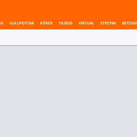
NO
GULLPOTTAR
PÓKER
TILBOÐ
VIRTUAL
STREYMI
BETSSO