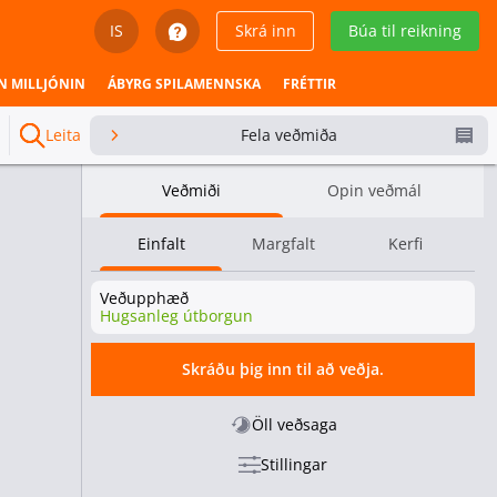
IS
Skrá inn
Búa til reikning
English
N MILLJÓNIN
ÁBYRG SPILAMENNSKA
FRÉTTIR
Svenska
Leita
Fela veðmiða
Dansk
Veðmiði
Opin veðmál
Íslenska
Einfalt
Margfalt
Kerfi
Español
Veðupphæð
Español - Chile
Hugsanleg útborgun
Español - México
Skráðu þig inn til að veðja.
Español - Colombia
Öll veðsaga
Stillingar
Español - Perú