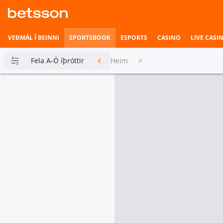
VEÐMÁL Í BEINNI
SPORTSBOOK
ESPORTS
CASINO
LIVE CASI
Fela A-Ö íþróttir
Heim
>
Betsson
Milljónin
Topplistar
Heimili íþrótta
Veðmál í
beinni
Hefst fljótlega
Esports