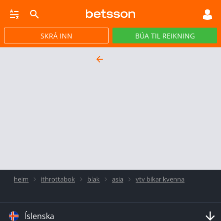
SKRÁ INN
BÚA TIL REIKNING
ÁBYRG SPILAMENNSKA
FRÉTTIR
heim
ithrottabok
blak
asia
vtv bikar kvenna
Íslenska