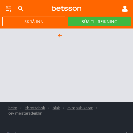
SKRÁ INN
BÚA TIL REIKNING
ÁBYRG SPILAMENNSKA
FRÉTTIR
heim
ithrottabok
blak
evropubikarar
cev meistaradeildin