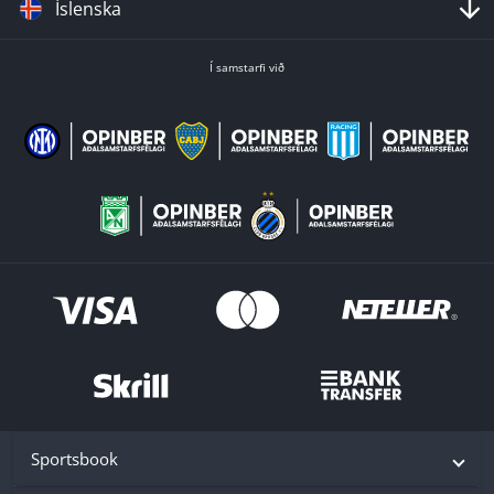
Íslenska
Í samstarfi við
Sportsbook