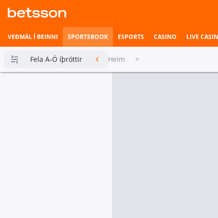
VEÐMÁL Í BEINNI
SPORTSBOOK
ESPORTS
CASINO
LIVE CASI
Fela A-Ö íþróttir
Heim
>
Betsson
Milljónin
Topplistar
Heimili íþrótta
Veðmál í
beinni
Hefst fljótlega
Esports