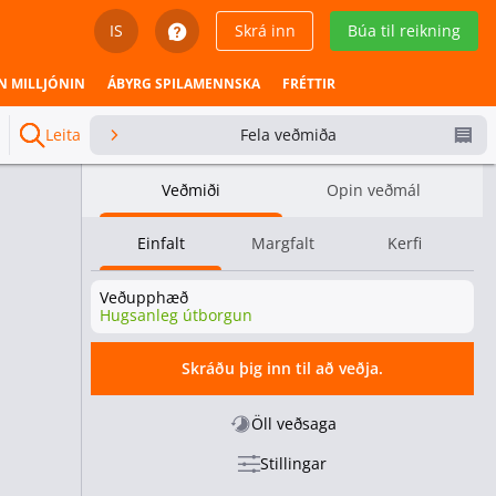
IS
Skrá inn
Búa til reikning
English
N MILLJÓNIN
ÁBYRG SPILAMENNSKA
FRÉTTIR
Svenska
Leita
Fela veðmiða
Dansk
Veðmiði
Opin veðmál
Íslenska
Einfalt
Margfalt
Kerfi
Español
Veðupphæð
Español - Chile
Hugsanleg útborgun
Español - México
Skráðu þig inn til að veðja.
Español - Colombia
Öll veðsaga
Stillingar
Español - Perú