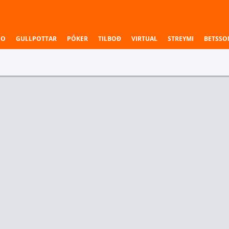
NO
GULLPOTTAR
PÓKER
TILBOÐ
VIRTUAL
STREYMI
BETSSO