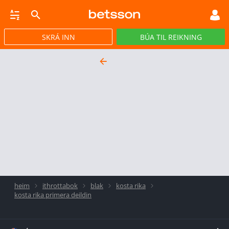
SKRÁ INN
BÚA TIL REIKNING
ÁBYRG SPILAMENNSKA
FRÉTTIR
heim
ithrottabok
blak
kosta rika
kosta rika primera deildin