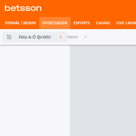
VEÐMÁL Í BEINNI
SPORTSBOOK
ESPORTS
CASINO
LIVE CASI
Fela A-Ö íþróttir
Heim
>
Betsson
Milljónin
Topplistar
Heimili íþrótta
Veðmál í
beinni
Hefst fljótlega
Esports