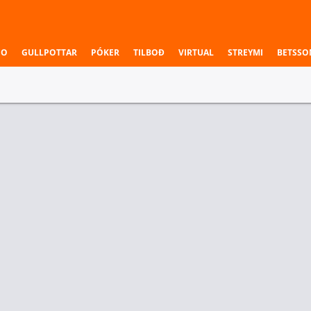
NO
GULLPOTTAR
PÓKER
TILBOÐ
VIRTUAL
STREYMI
BETSSO