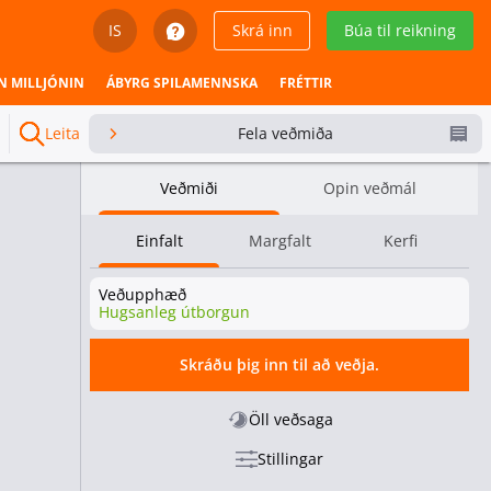
IS
Skrá inn
Búa til reikning
English
N MILLJÓNIN
ÁBYRG SPILAMENNSKA
FRÉTTIR
Svenska
Leita
Fela veðmiða
Dansk
Veðmiði
Opin veðmál
Íslenska
Einfalt
Margfalt
Kerfi
Español
Veðupphæð
Español - Chile
Hugsanleg útborgun
Español - México
Skráðu þig inn til að veðja.
Español - Colombia
Öll veðsaga
Stillingar
Español - Perú