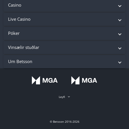
Casino
Live Casino
Póker
Vinsælir stuðlar
Um Betsson
Leyfi
© Betsson 2016-2026