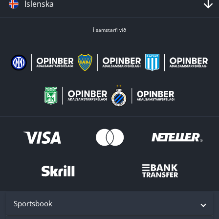
Íslenska
Í samstarfi við
Sportsbook