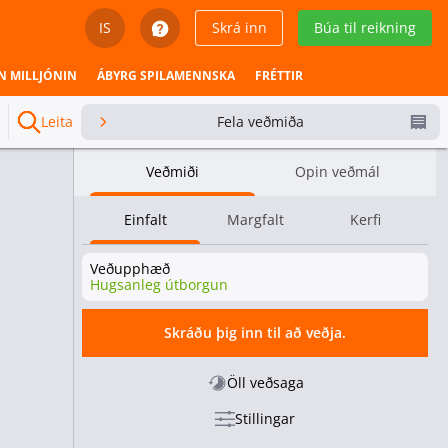
IS
Skrá inn
Búa til reikning
English
N MILLJÓNIN
ÁBYRG SPILAMENNSKA
FRÉTTIR
Svenska
Leita
Fela veðmiða
Dansk
Veðmiði
Opin veðmál
Íslenska
Einfalt
Margfalt
Kerfi
Español
Veðupphæð
Español - Chile
Hugsanleg útborgun
Español - México
Skráðu þig inn til að veðja.
Español - Colombia
Öll veðsaga
Stillingar
Español - Perú