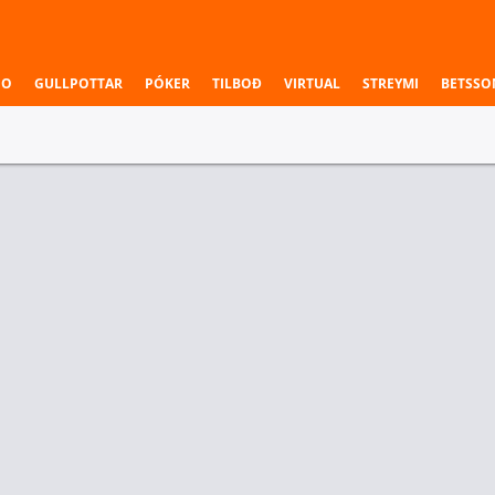
NO
GULLPOTTAR
PÓKER
TILBOÐ
VIRTUAL
STREYMI
BETSSO