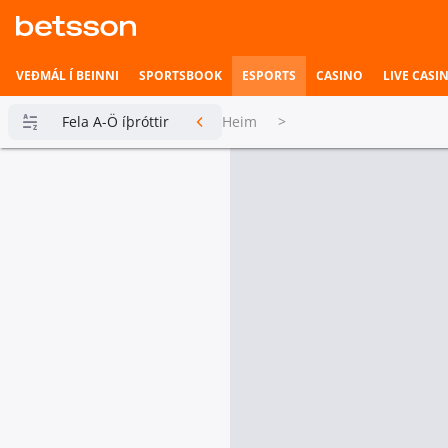
VEÐMÁL Í BEINNI
SPORTSBOOK
ESPORTS
CASINO
LIVE CASI
Fela A-Ö íþróttir
Heim
>
Betsson
Milljónin
Topplistar
Heimili íþrótta
Veðmál í
beinni
Hefst fljótlega
Esports