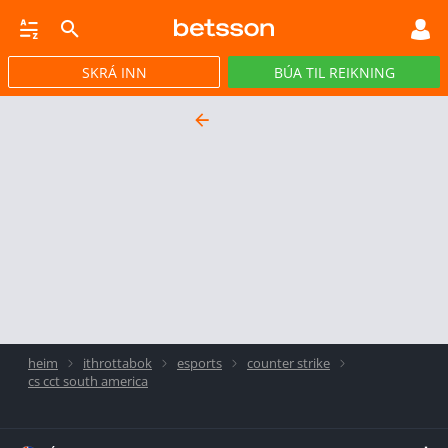
SKRÁ INN
BÚA TIL REIKNING
CASINO
GULLPOTTAR
PÓKER
TILBOÐ
VIRTUAL
STREY
heim
ithrottabok
esports
counter strike
cs cct south america