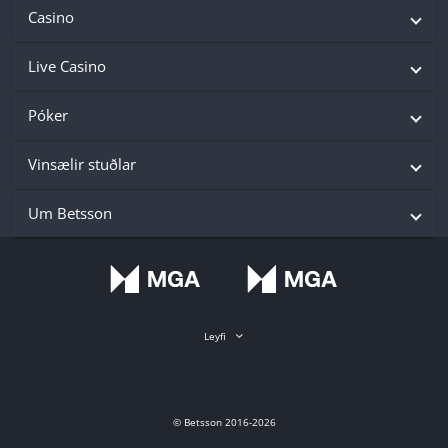
Casino
Live Casino
Póker
Vinsælir stuðlar
Um Betsson
Leyfi
© Betsson 2016-2026