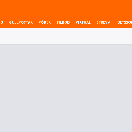
NO
GULLPOTTAR
PÓKER
TILBOÐ
VIRTUAL
STREYMI
BETSSO