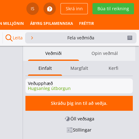
IS
Skrá inn
Búa til reikning
English
N MILLJÓNIN
ÁBYRG SPILAMENNSKA
FRÉTTIR
Svenska
Leita
Fela veðmiða
Dansk
Veðmiði
Opin veðmál
Íslenska
Einfalt
Margfalt
Kerfi
Español
Veðupphæð
Español - Chile
Hugsanleg útborgun
Español - México
Skráðu þig inn til að veðja.
Español - Colombia
Öll veðsaga
Stillingar
Español - Perú