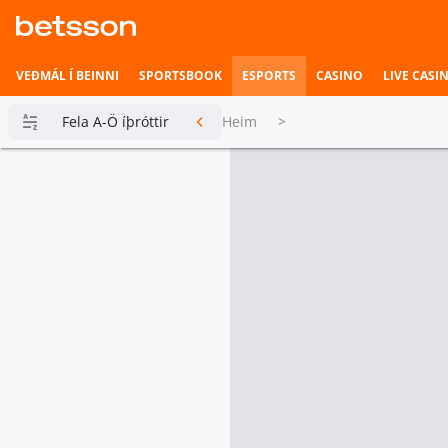
VEÐMÁL Í BEINNI
SPORTSBOOK
ESPORTS
CASINO
LIVE CASI
Fela A-Ö íþróttir
Heim
>
Betsson
Milljónin
Topplistar
Heimili íþrótta
Veðmál í
beinni
Hefst fljótlega
Esports