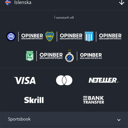
Íslenska
Í samstarfi við
Sportsbook