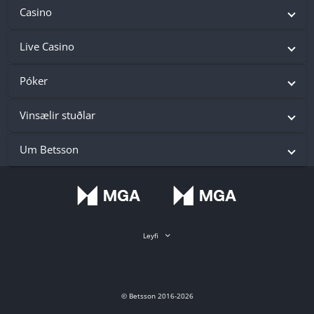
Casino
Live Casino
Póker
Vinsælir stuðlar
Um Betsson
Leyfi
© Betsson 2016-2026