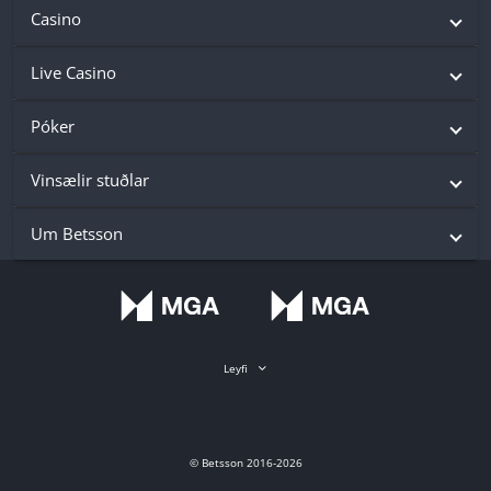
Casino
Live Casino
Póker
Vinsælir stuðlar
Um Betsson
Leyfi
© Betsson 2016-2026