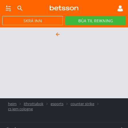
SKRÁ INN
BÚA TIL REIKNING
ÁBYRG SPILAMENNSKA
FRÉTTIR
heim
ithrottabok
esports
counter strike
cs iem cologne