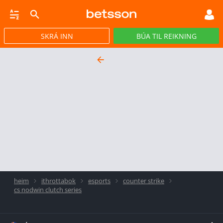
SKRÁ INN
BÚA TIL REIKNING
ÁBYRG SPILAMENNSKA
FRÉTTIR
heim
ithrottabok
esports
counter strike
cs nodwin clutch series