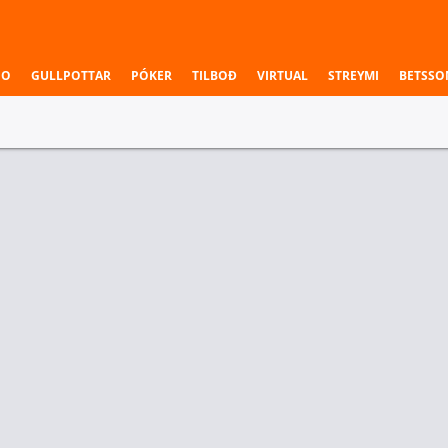
NO
GULLPOTTAR
PÓKER
TILBOÐ
VIRTUAL
STREYMI
BETSSO