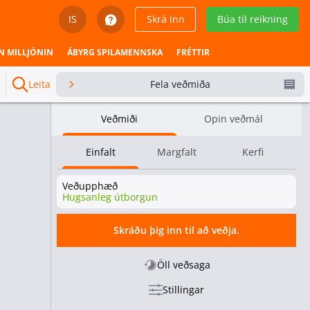
IS
Skrá inn
Búa til reikning
English
N MILLJÓNIN
ÁBYRG SPILAMENNSKA
FRÉTTIR
Svenska
Leita
Fela veðmiða
Dansk
Veðmiði
Opin veðmál
Íslenska
Einfalt
Margfalt
Kerfi
Español
Veðupphæð
Español - Chile
Hugsanleg útborgun
Español - México
Skráðu þig inn til að veðja.
Español - Colombia
Öll veðsaga
Stillingar
Español - Perú