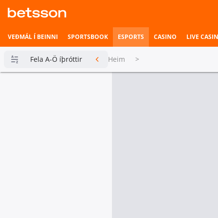
VEÐMÁL Í BEINNI
SPORTSBOOK
ESPORTS
CASINO
LIVE CASI
Fela A-Ö íþróttir
Heim
>
Betsson
Milljónin
Topplistar
Heimili íþrótta
Veðmál í
beinni
Hefst fljótlega
Esports