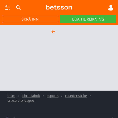
SKRÁ INN
BÚA TIL REIKNING
ÁBYRG SPILAMENNSKA
FRÉTTIR
heim
ithrottabok
esports
counter strike
cs xse pro league