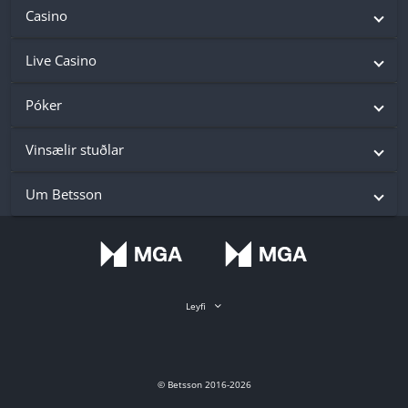
Casino
Live Casino
Póker
Vinsælir stuðlar
Um Betsson
Leyfi
© Betsson 2016-2026