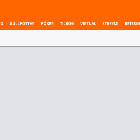
NO
GULLPOTTAR
PÓKER
TILBOÐ
VIRTUAL
STREYMI
BETSSO