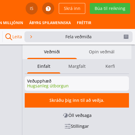
IS
Skrá inn
Búa til reikning
English
N MILLJÓNIN
ÁBYRG SPILAMENNSKA
FRÉTTIR
Svenska
Leita
Fela veðmiða
Dansk
Veðmiði
Opin veðmál
Íslenska
Einfalt
Margfalt
Kerfi
Español
Veðupphæð
Español - Chile
Hugsanleg útborgun
Español - México
Skráðu þig inn til að veðja.
Español - Colombia
Öll veðsaga
Stillingar
Español - Perú