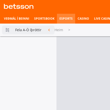
VEÐMÁL Í BEINNI
SPORTSBOOK
ESPORTS
CASINO
LIVE CASI
Fela A-Ö íþróttir
Heim
>
Betsson
Milljónin
Topplistar
Heimili íþrótta
Veðmál í
beinni
Hefst fljótlega
Esports