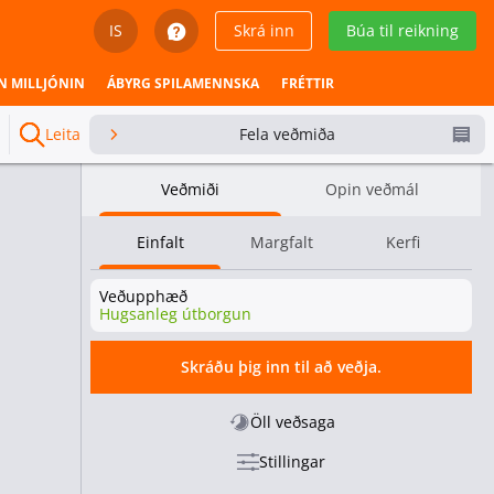
IS
Skrá inn
Búa til reikning
English
N MILLJÓNIN
ÁBYRG SPILAMENNSKA
FRÉTTIR
Svenska
Leita
Fela veðmiða
Dansk
Veðmiði
Opin veðmál
Íslenska
Einfalt
Margfalt
Kerfi
Español
Veðupphæð
Español - Chile
Hugsanleg útborgun
Español - México
Skráðu þig inn til að veðja.
Español - Colombia
Öll veðsaga
Stillingar
Español - Perú