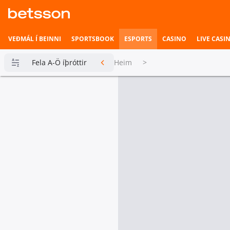
VEÐMÁL Í BEINNI
SPORTSBOOK
ESPORTS
CASINO
LIVE CASI
Fela A-Ö íþróttir
Heim
>
Betsson
Milljónin
Topplistar
Heimili íþrótta
Veðmál í
beinni
Hefst fljótlega
Esports