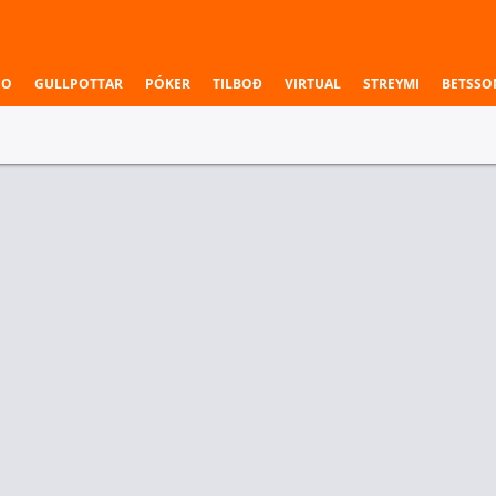
NO
GULLPOTTAR
PÓKER
TILBOÐ
VIRTUAL
STREYMI
BETSSO