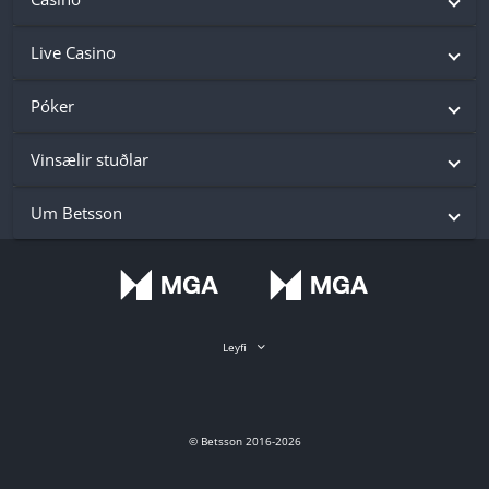
Live Casino
Póker
Vinsælir stuðlar
Um Betsson
Leyfi
© Betsson 2016-2026