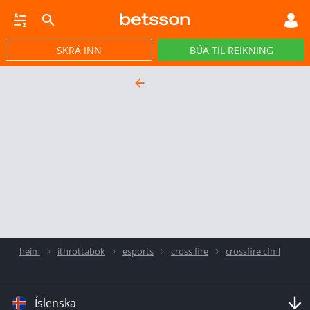
SKRÁ INN
BÚA TIL REIKNING
CASINO
GULLPOTTAR
PÓKER
TILBOÐ
VIRTUAL
STREY
heim
ithrottabok
esports
cross fire
crossfire cfml
Íslenska