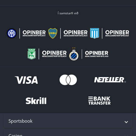
Í samstarfi við
Sportsbook
Casino