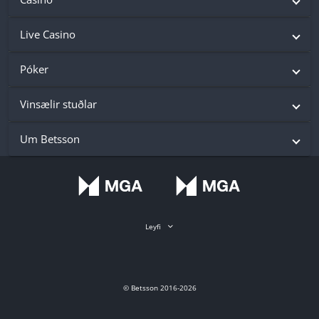
Live Casino
Póker
Vinsælir stuðlar
Um Betsson
Leyfi
© Betsson 2016-2026