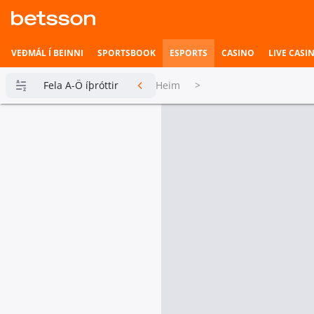
VEÐMÁL Í BEINNI
SPORTSBOOK
ESPORTS
CASINO
LIVE CASI
Fela A-Ö íþróttir
Heim
>
Betsson
Milljónin
Topplistar
Heimili íþrótta
Veðmál í
beinni
Hefst fljótlega
Esports