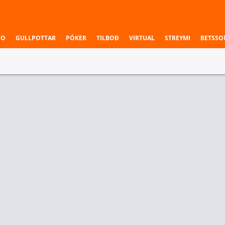
NO
GULLPOTTAR
PÓKER
TILBOÐ
VIRTUAL
STREYMI
BETSSO