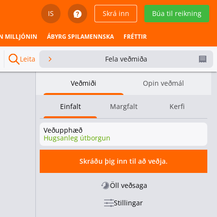
IS
Skrá inn
Búa til reikning
English
N MILLJÓNIN
ÁBYRG SPILAMENNSKA
FRÉTTIR
Svenska
Leita
Fela veðmiða
Dansk
Veðmiði
Opin veðmál
Íslenska
Einfalt
Margfalt
Kerfi
Español
Veðupphæð
Español - Chile
Hugsanleg útborgun
Español - México
Skráðu þig inn til að veðja.
Español - Colombia
Öll veðsaga
Stillingar
Español - Perú