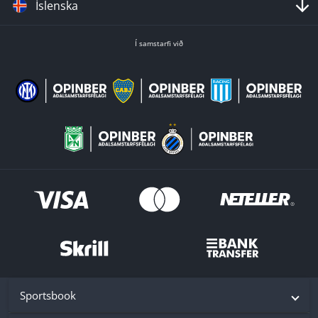
Íslenska
Í samstarfi við
Sportsbook