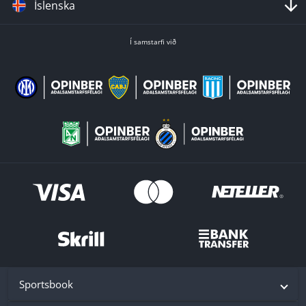
Íslenska
Í samstarfi við
Sportsbook