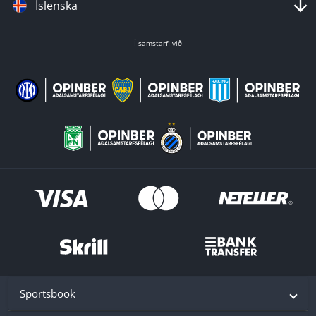
Íslenska
Í samstarfi við
Sportsbook