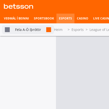
VEÐMÁL Í BEINNI
SPORTSBOOK
ESPORTS
CASINO
LIVE CASI
Fela A-Ö íþróttir
Heim
>
Esports
>
League of 
LoL: LCS
Betsson Milljónin
Topplistar
tabs.live-and-upcoming
Heimili íþrótta
Á morgun
Veðmál í beinni
LoL: LCS
Sigurvegari leiks
Cloud9
Hefst fljótlega
Clou
Disguised
1.0
Esports
LoL: LCS
Sigurvegari leiks
Sentinels
Senti