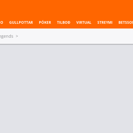
NO
GULLPOTTAR
PÓKER
TILBOÐ
VIRTUAL
STREYMI
BETSSO
Legends
>
Kort - Forgjöf
d9
Disguised
Cloud9
-1.5
Disguis
2
10.00
1.22
3.
Kort - Forgjöf
nels
Shopify Rebellion
Sentinels
-1.5
Shopify Reb