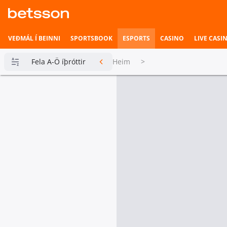
VEÐMÁL Í BEINNI
SPORTSBOOK
ESPORTS
CASINO
LIVE CASI
Fela A-Ö íþróttir
Heim
>
Betsson
Milljónin
Topplistar
Heimili íþrótta
Veðmál í
beinni
Hefst fljótlega
Esports