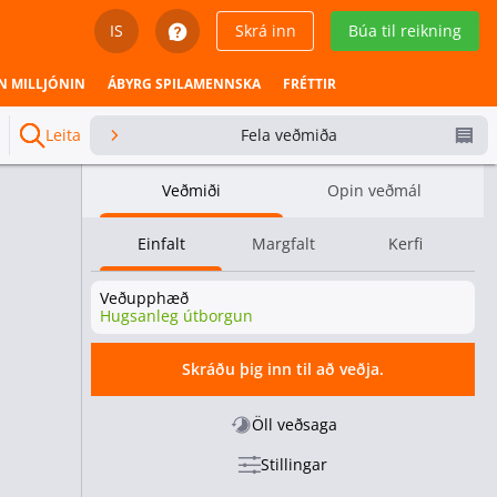
IS
Skrá inn
Búa til reikning
English
N MILLJÓNIN
ÁBYRG SPILAMENNSKA
FRÉTTIR
Svenska
Leita
Fela veðmiða
Dansk
Veðmiði
Opin veðmál
Íslenska
Einfalt
Margfalt
Kerfi
Español
Veðupphæð
Español - Chile
Hugsanleg útborgun
Español - México
Skráðu þig inn til að veðja.
Español - Colombia
Öll veðsaga
Stillingar
Español - Perú