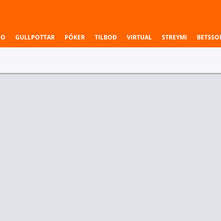
NO
GULLPOTTAR
PÓKER
TILBOÐ
VIRTUAL
STREYMI
BETSSO