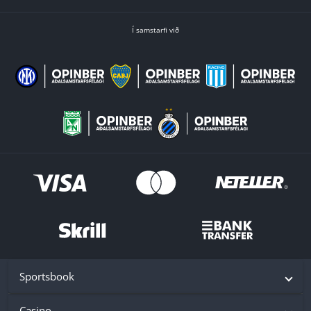
Í samstarfi við
Sportsbook
Casino