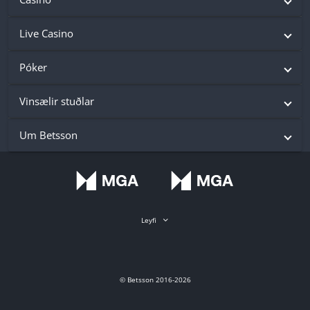
Live Casino
Póker
Vinsælir stuðlar
Um Betsson
Leyfi
© Betsson 2016-2026