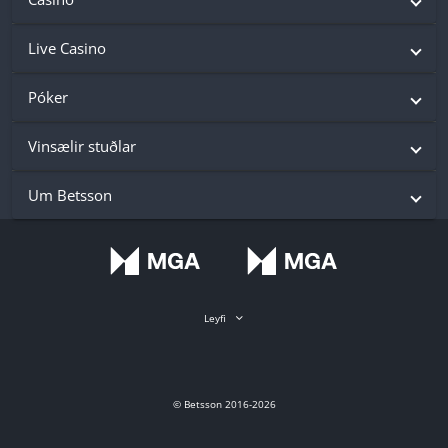
Live Casino
Póker
Vinsælir stuðlar
Um Betsson
Leyfi
© Betsson 2016-2026