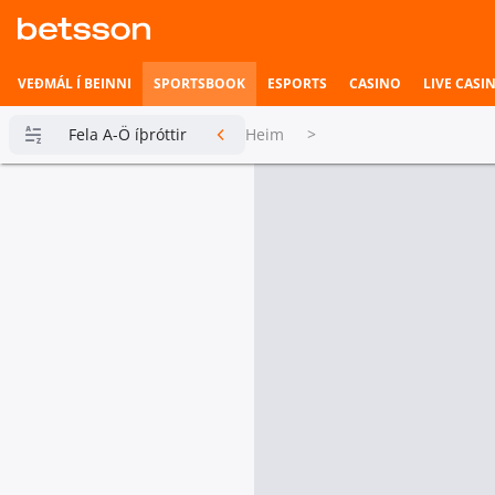
VEÐMÁL Í BEINNI
SPORTSBOOK
ESPORTS
CASINO
LIVE CASI
Fela A-Ö íþróttir
Heim
>
Betsson
Milljónin
Topplistar
Heimili íþrótta
Veðmál í
beinni
Hefst fljótlega
Esports