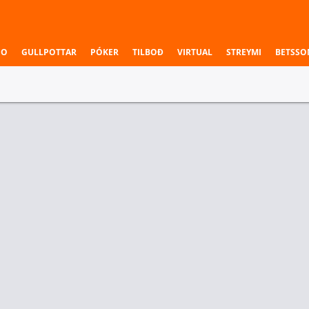
NO
GULLPOTTAR
PÓKER
TILBOÐ
VIRTUAL
STREYMI
BETSSO