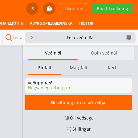
IS
Skrá inn
Búa til reikning
English
N MILLJÓNIN
ÁBYRG SPILAMENNSKA
FRÉTTIR
Svenska
Leita
Fela veðmiða
Dansk
Veðmiði
Opin veðmál
Íslenska
Einfalt
Margfalt
Kerfi
Español
Veðupphæð
Español - Chile
Hugsanleg útborgun
Español - México
Skráðu þig inn til að veðja.
Español - Colombia
Öll veðsaga
Stillingar
Español - Perú