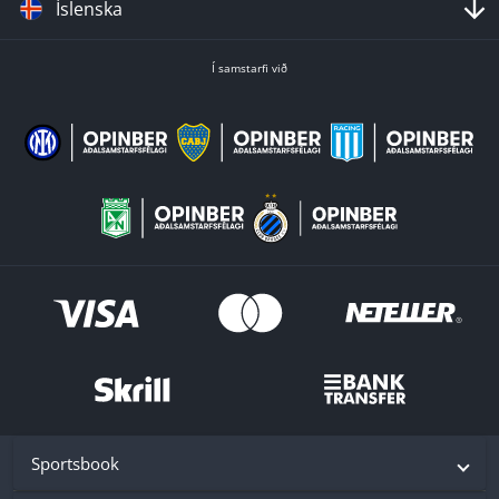
Íslenska
Í samstarfi við
Sportsbook