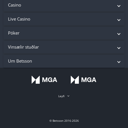
Casino
Live Casino
Póker
Vinsælir stuðlar
Um Betsson
Leyfi
© Betsson 2016-2026