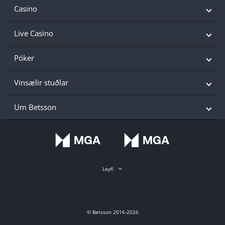
Casino
Live Casino
Póker
Vinsælir stuðlar
Um Betsson
Leyfi
© Betsson 2016-2026