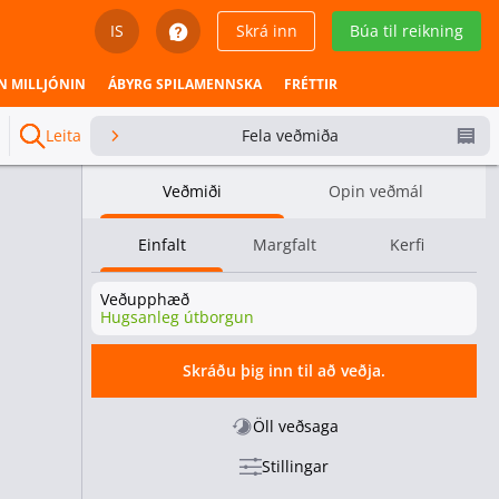
IS
Skrá inn
Búa til reikning
English
N MILLJÓNIN
ÁBYRG SPILAMENNSKA
FRÉTTIR
Svenska
Leita
Fela veðmiða
Dansk
Veðmiði
Opin veðmál
Íslenska
Einfalt
Margfalt
Kerfi
Español
Veðupphæð
Español - Chile
Hugsanleg útborgun
Español - México
Skráðu þig inn til að veðja.
Español - Colombia
Öll veðsaga
Stillingar
Español - Perú