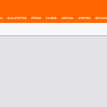
NO
GULLPOTTAR
PÓKER
TILBOÐ
VIRTUAL
STREYMI
BETSSO