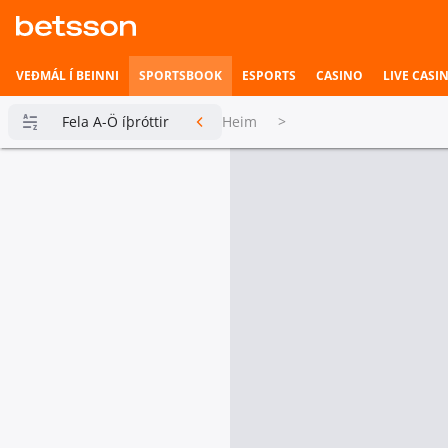
VEÐMÁL Í BEINNI
SPORTSBOOK
ESPORTS
CASINO
LIVE CASI
Fela A-Ö íþróttir
Heim
>
Betsson
Milljónin
Topplistar
Heimili íþrótta
Veðmál í
beinni
Hefst fljótlega
Esports