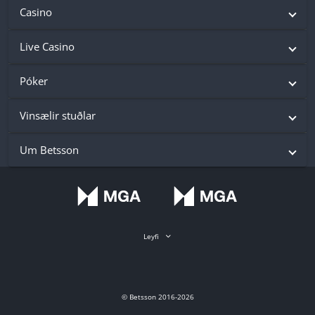
Casino
Live Casino
Póker
Vinsælir stuðlar
Um Betsson
Leyfi
© Betsson 2016-2026