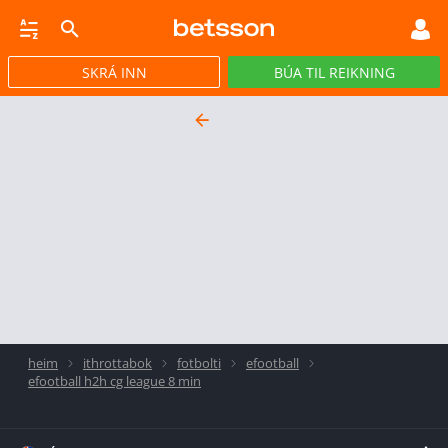
SKRÁ INN
BÚA TIL REIKNING
CASINO
GULLPOTTAR
PÓKER
TILBOÐ
VIRTUAL
STREY
heim
ithrottabok
fotbolti
efootball
efootball h2h cg league 8 min