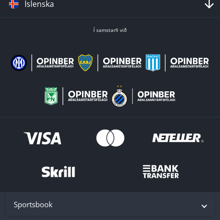
Íslenska
Í samstarfi við
Sportsbook