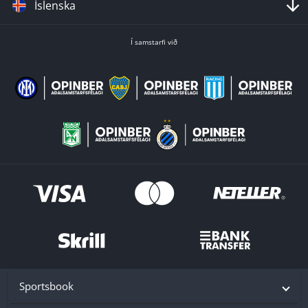
Íslenska
Í samstarfi við
Sportsbook