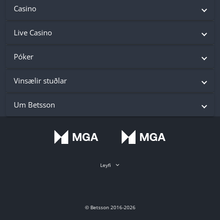
Casino
Live Casino
Póker
Vinsælir stuðlar
Um Betsson
Leyfi
© Betsson 2016-2026