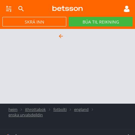
SKRÁ INN
BÚA TIL REIKNING
ÁBYRG SPILAMENNSKA
FRÉTTIR
heim
ithrottabok
fotbolti
england
enska urvalsdeildin