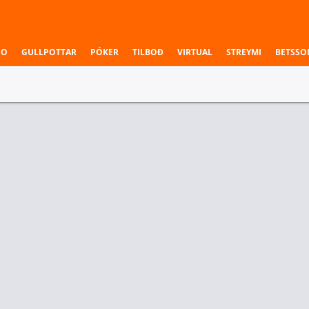
NO
GULLPOTTAR
PÓKER
TILBOÐ
VIRTUAL
STREYMI
BETSSO