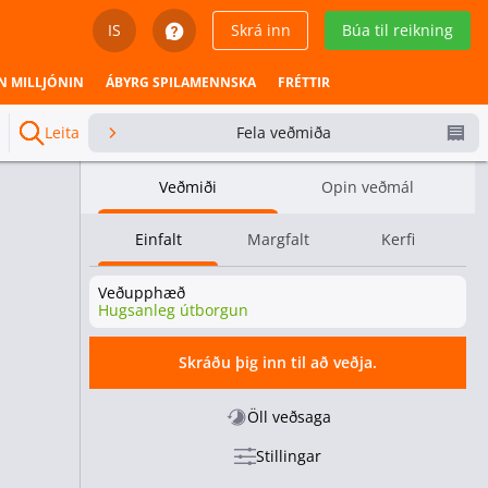
IS
Skrá inn
Búa til reikning
English
N MILLJÓNIN
ÁBYRG SPILAMENNSKA
FRÉTTIR
Svenska
Leita
Fela veðmiða
Dansk
Veðmiði
Opin veðmál
Íslenska
Einfalt
Margfalt
Kerfi
Español
Veðupphæð
Español - Chile
Hugsanleg útborgun
Español - México
Skráðu þig inn til að veðja.
Español - Colombia
Öll veðsaga
Stillingar
Español - Perú