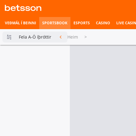
VEÐMÁL Í BEINNI
SPORTSBOOK
ESPORTS
CASINO
LIVE CASI
Fela A-Ö íþróttir
Heim
>
Betsson
Milljónin
Topplistar
Heimili íþrótta
Veðmál í
beinni
Hefst fljótlega
Esports