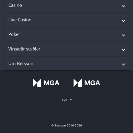
Casino
Live Casino
Póker
Vinsælir stuðlar
Um Betsson
Leyfi
© Betsson 2016-2026