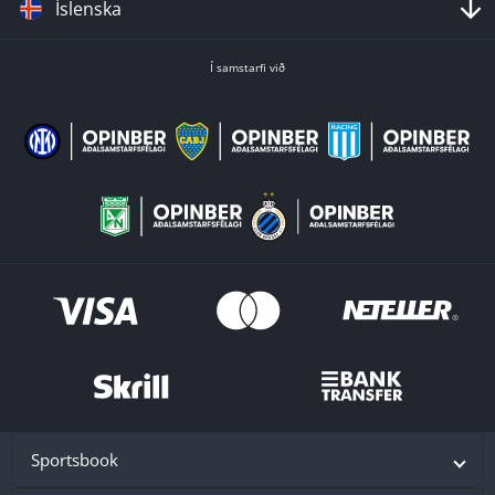
Íslenska
Í samstarfi við
Sportsbook