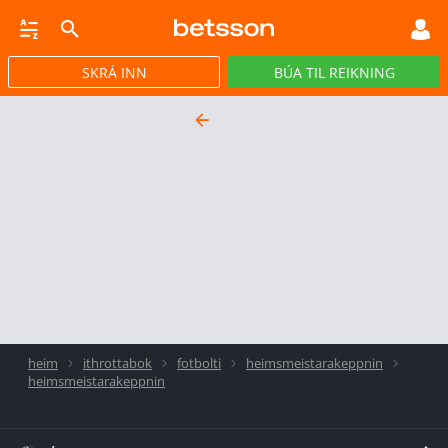
SKRÁ INN
BÚA TIL REIKNING
ÁBYRG SPILAMENNSKA
FRÉTTIR
heim
ithrottabok
fotbolti
heimsmeistarakeppnin
heimsmeistarakeppnin